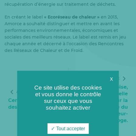
récupération d’énergie sur traitement de déchets.
En créant le label
« Ecoréseau de chaleur »
en 2013,
Amorce a souhaité distinguer et mettre en avant les
performances environnementales, économiques et
sociales des meilleurs réseaux. Le label est remis en jeu
chaque année et décerné à l’occasion des Rencontres
des Réseaux de Chaleur et de Froid.
Article suivant
X
A Cergy-Pontoise,
Ce site utilise des cookies
Article précédent
une nouvelle
et vous donne le contrôle
CenergY, partenaire
cheminée pour la
sur ceux que vous
des Spartiates !
chaufferie du
souhaitez activer
quartier Axe Majeur-
Horloge.
Tout accepter