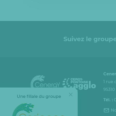
Suivez le groupe
Cene
1 rue
95310
Une filiale du groupe
Tél. :
No