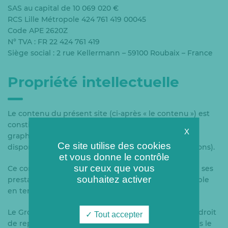
SAS au capital de 10 069 020 €
RCS Lille Métropole 424 761 419 00045
Code APE 2620Z
N° TVA : FR 22 424 761 419
Siège social : 2 rue Kellermann – 59100 Roubaix – France
Propriété intellectuelle
Le contenu du présent site (ci-après « le contenu ») est
constitué notamment de l’architecture, de la charte
X
graphique ainsi que de l’ensemble des éléments
Ce site utilise des cookies
disponibles sur chacune des pages (textes, illustrations).
et vous donne le contrôle
sur ceux que vous
Ce contenu est propriété du Groupe Coriance ou de ses
souhaitez activer
prestataires et est protégé par la législation applicable
en termes de propriété intellectuelle.
Le Groupe Coriance consent à l’utilisateur du site le droit
Tout accepter
de reproduire tout ou partie du contenu du site dans le