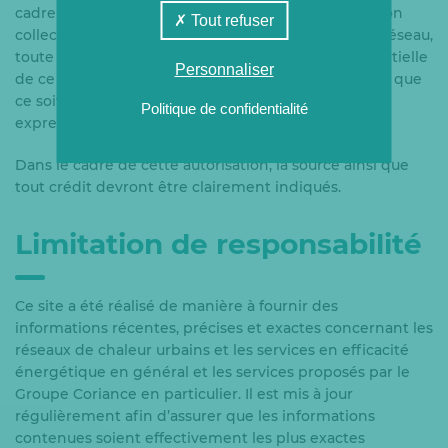
cadre d’un usage strictement personnel, privé et non
Tout refuser
collectif. Toute reproduction, exploitation, mise en réseau,
toute rediffusion ou commercialisation totale ou partielle
Personnaliser
de ce contenu, sous quelque forme et à quelque fin que
ce soit, est strictement interdite, sauf autorisation
Politique de confidentialité
expresse préalable et écrite du Groupe Coriance.
Dans le cadre de cette autorisation, la source ainsi que
tout crédit devront être clairement indiqués.
Limitation de responsabilité
Ce site a été réalisé de manière à fournir des
informations récentes, précises et exactes concernant les
réseaux de chaleur urbains et les services en efficacité
énergétique en général et les services proposés par le
Groupe Coriance en particulier. Il est mis à jour
régulièrement afin d’assurer que les informations
contenues soient effectivement les plus exactes