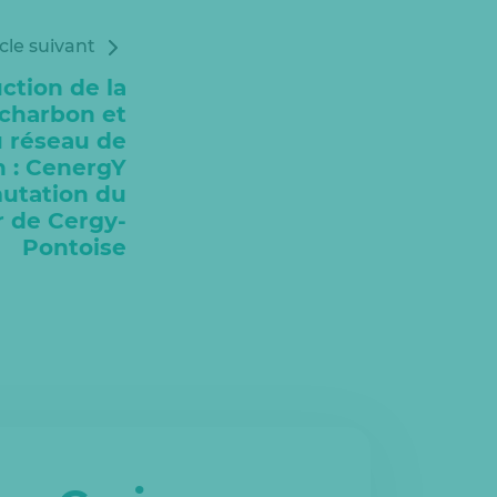
icle suivant
ction de la
 charbon et
u réseau de
n : CenergY
mutation du
r de Cergy-
Pontoise