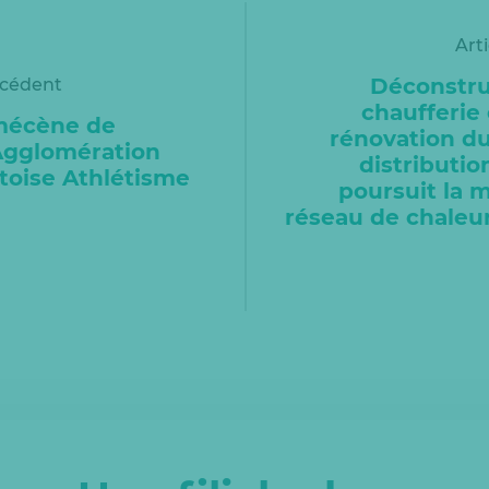
Art
Déconstru
écédent
chaufferie
mécène de
rénovation d
Agglomération
distributio
toise Athlétisme
poursuit la 
réseau de chaleu