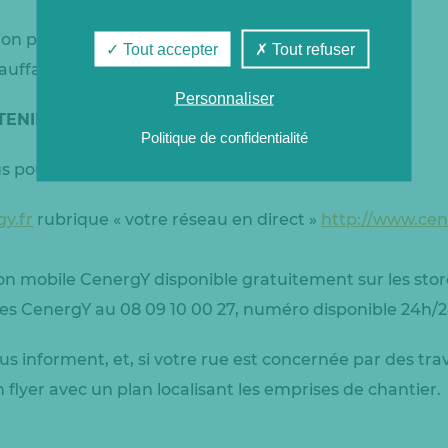
on piétonne et routière sur la voie publique,
Tout accepter
Tout refuser
hauffage et d’eau chaude sanitaire aux usagers.
Personnaliser
TENIR INFORMÉ ?
Politique de confidentialité
s pouvez :
y.fr
rubrique « votre réseau en direct »
http://www.cen
ion mobile CenergY disponible gratuitement sur les stor
pes CenergY au 08 09 10 00 27, numéro disponible 24h/2
us informent, et, si votre rue est concernée par des tr
n flyer avec un plan localisant les emprises de chantier.