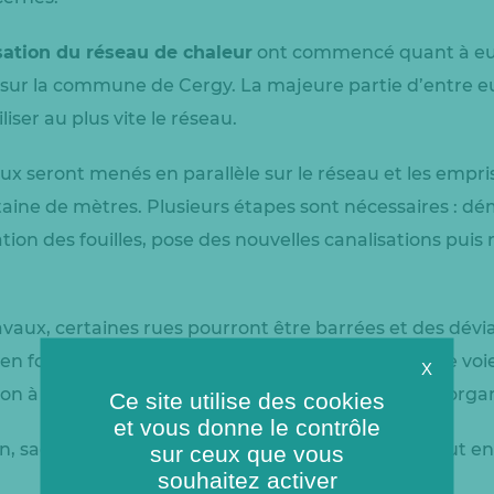
ation du réseau de chaleur
ont commencé quant à eux l
 sur la commune de Cergy. La majeure partie d’entre eu
liser au plus vite le réseau.
aux seront menés en parallèle sur le réseau et les empri
aine de mètres. Plusieurs étapes sont nécessaires : dém
tion des fouilles, pose des nouvelles canalisations pui
.
vaux, certaines rues pourront être barrées et des dévia
 en fonction de la largeur des rues et du nombre de voie
X
ion à sens unique ou une circulation alternée sera orga
Ce site utilise des cookies
et vous donne le contrôle
n, sachez que les équipes de CenergY mettront tout e
sur ceux que vous
souhaitez activer