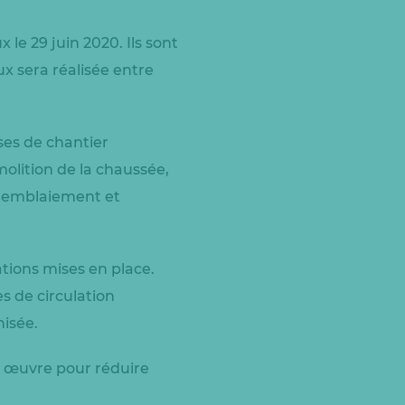
e 29 juin 2020. Ils sont
x sera réalisée entre
ses de chantier
olition de la chaussée,
s remblaiement et
tions mises en place.
s de circulation
nisée.
n œuvre pour réduire