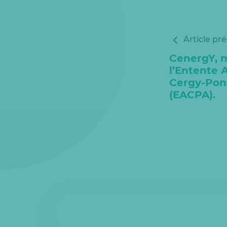
Article pr
CenergY, 
l’Entente 
Cergy-Pon
(EACPA).