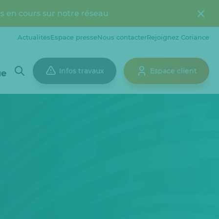
s en cours sur notre réseau
Actualités
Espace presse
Nous contacter
Rejoignez Coriance
Infos travaux
Espace client
ue