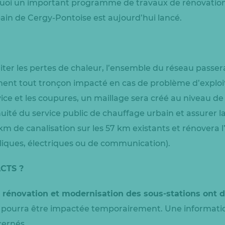
quoi un important programme de travaux de rénovatio
ain de Cergy-Pontoise est aujourd’hui lancé.
ter les pertes de chaleur, l’ensemble du réseau passera
ement tout tronçon impacté en cas de problème d’exploit
vice et les coupures, un maillage sera créé au niveau 
nuité du service public de chauffage urbain et assurer l
 de canalisation sur les 57 km existants et rénovera 
liques, électriques ou de communication).
CTS ?
 rénovation et modernisation des sous-stations ont 
r pourra être impactée temporairement. Une informatio
cernés.