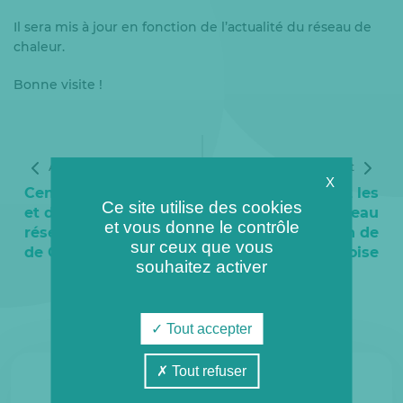
Il sera mis à jour en fonction de l’actualité du réseau de
chaleur.
Bonne visite !
Article précédent
Article suivant
X
CenergY exploitera
Coriance réunit les
Ce site utilise des cookies
et développera le
usagers du réseau
et vous donne le contrôle
réseau de chaleur
de chaleur urbain de
sur ceux que vous
de Cergy-Pontoise
Cergy-Pontoise
souhaitez activer
Tout accepter
Tout refuser